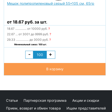
Мешок полипропиленовый серый 55*105 см, 65гр
от 18.67 руб. за шт.
18.67
...............
от 10000 руб.
?
22.67
...
от 3001 до 9999 руб.
?
29.33
.................
до 3000 руб.
?
Минимальный заказ: 100 шт.
-
+
В корзину
Статьи
Партнерская программа
Акции и скидки
Прием, возврат и обмен товара
Ищем представителей