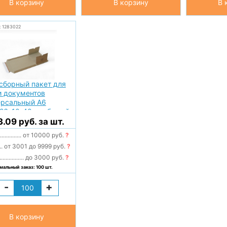
В корзину
В корзину
В 
: 1283022
сборный пакет для
и документов
ерсальный А6
126*10-40 мм бурый
1
3.09 руб. за шт.
..............
от 10000 руб.
?
..
от 3001 до 9999 руб.
?
................
до 3000 руб.
?
альный заказ: 100 шт.
-
+
В корзину