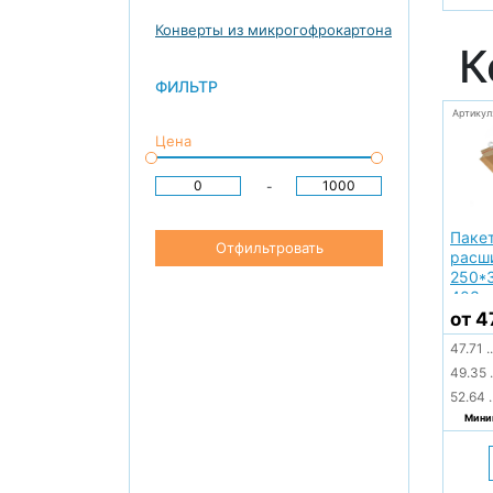
Конверты из микрогофрокартона
К
ФИЛЬТР
Артикул
Цена
-
Пакет
Отфильтровать
расш
250*
403
от 4
47.71
..
49.35
.
52.64
.
Миним