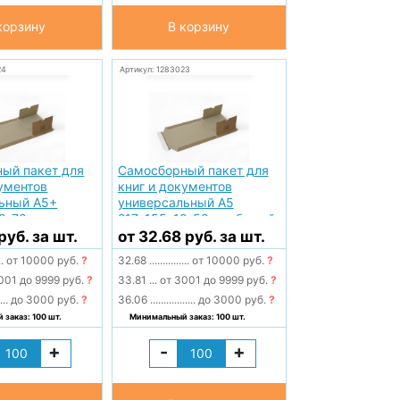
корзину
В корзину
24
Артикул: 1283023
ый пакет для
Самосборный пакет для
кументов
книг и документов
ьный А5+
универсальный А5
0-70 мм
217*155*10-50 мм бурый
303
№ 302
руб. за шт.
от 32.68 руб. за шт.
..
от 10000 руб.
?
32.68
...............
от 10000 руб.
?
001 до 9999 руб.
?
33.81
...
от 3001 до 9999 руб.
?
....
до 3000 руб.
?
36.06
.................
до 3000 руб.
?
заказ: 100 шт.
Минимальный заказ: 100 шт.
+
-
+