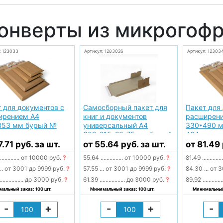
онверты из микрогоф
: 123033
Артикул: 1283026
Артикул: 12303
 для документов с
Самосборный пакет для
Пакет для
ирением А4
книг и документов
расширен
353 мм бурый №
универсальный А4
330*490 
302*215*20-75 мм бурый
404
№ 305
7.71 руб. за шт.
от 55.64 руб. за шт.
от 81.49 
.............
от 10000 руб.
?
55.64
...............
от 10000 руб.
?
81.49
.............
..
от 3001 до 9999 руб.
?
57.55
...
от 3001 до 9999 руб.
?
84.30
...
от 3
................
до 3000 руб.
?
61.39
.................
до 3000 руб.
?
89.92
.............
альный заказ: 100 шт.
Минимальный заказ: 100 шт.
Минимальный 
-
+
-
+
-