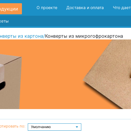
О проекте
Доставка и оплата
Что дает
одукции
нверты из картона
/
Конверты из микрогофрокартона
ртировать по: