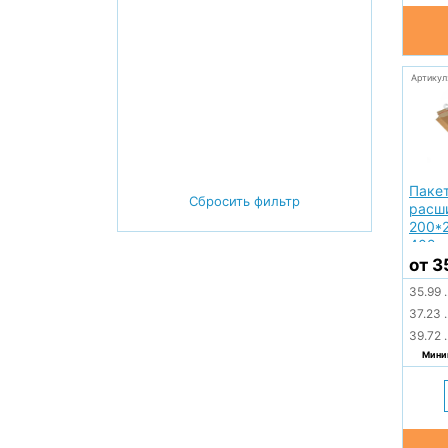
Артикул
Пакет
Сбросить фильтр
расш
200*
402
от 3
35.99
.
37.23
.
39.72
.
Миним