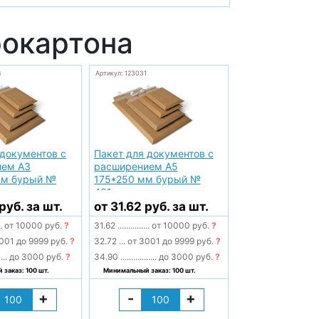
рокартона
4
Артикул: 123031
 документов с
Пакет для документов с
ием А3
расширением А5
мм бурый №
175*250 мм бурый №
401
руб. за шт.
от 31.62 руб. за шт.
..
от 10000 руб.
?
31.62
...............
от 10000 руб.
?
001 до 9999 руб.
?
32.72
...
от 3001 до 9999 руб.
?
....
до 3000 руб.
?
34.90
.................
до 3000 руб.
?
заказ: 100 шт.
Минимальный заказ: 100 шт.
+
-
+