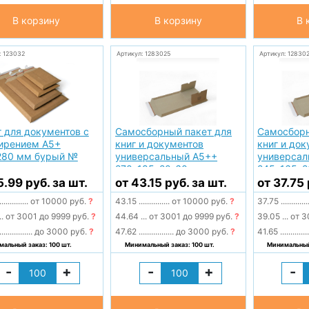
В корзину
В корзину
В 
: 123032
Артикул: 1283025
Артикул: 12830
 для документов с
Самосборный пакет для
Самосборн
ирением А5+
книг и документов
книг и до
280 мм бурый №
универсальный А5++
универсал
270*185*20-60 мм
245*165*2
бурый № 304
бурый № 
5.99 руб. за шт.
от 43.15 руб. за шт.
от 37.75 
..............
от 10000 руб.
?
43.15
...............
от 10000 руб.
?
37.75
.............
..
от 3001 до 9999 руб.
?
44.64
...
от 3001 до 9999 руб.
?
39.05
...
от 3
................
до 3000 руб.
?
47.62
.................
до 3000 руб.
?
41.65
.............
альный заказ: 100 шт.
Минимальный заказ: 100 шт.
Минимальный 
-
+
-
+
-