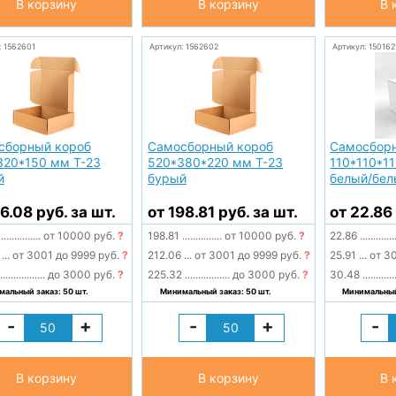
В корзину
В корзину
В 
: 1562601
Артикул: 1562602
Артикул: 15016
сборный короб
Самосборный короб
Самосборн
320*150 мм Т-23
520*380*220 мм Т-23
110*110*1
й
бурый
белый/бел
16.08 руб. за шт.
от 198.81 руб. за шт.
от 22.86 
8
...............
от 10000 руб.
?
198.81
...............
от 10000 руб.
?
22.86
.............
2
...
от 3001 до 9999 руб.
?
212.06
...
от 3001 до 9999 руб.
?
25.91
...
от 30
.................
до 3000 руб.
?
225.32
.................
до 3000 руб.
?
30.48
............
альный заказ: 50 шт.
Минимальный заказ: 50 шт.
Минимальный 
-
+
-
+
-
В корзину
В корзину
В 