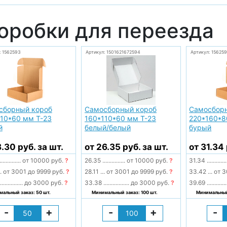
оробки для переезда
: 1562593
Артикул: 1501621672594
Артикул: 156259
сборный короб
Самосборный короб
Самосбор
10*60 мм Т-23
160*110*60 мм Т-23
220*160*8
й
белый/белый
бурый
8.30 руб. за шт.
от 26.35 руб. за шт.
от 31.34 
..............
от 10000 руб.
?
26.35
...............
от 10000 руб.
?
31.34
.............
.
от 3001 до 9999 руб.
?
28.11
...
от 3001 до 9999 руб.
?
33.42
...
от 3
...............
до 3000 руб.
?
33.38
.................
до 3000 руб.
?
39.69
.............
альный заказ: 50 шт.
Минимальный заказ: 100 шт.
Минимальный 
-
+
-
+
-