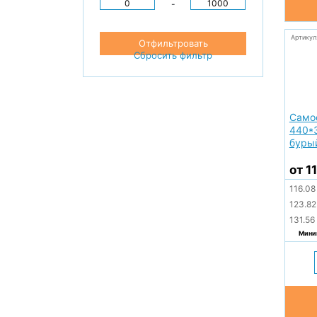
-
Артикул
Отфильтровать
Сбросить фильтр
Само
440*
буры
от 1
116.0
123.8
131.56
Миним