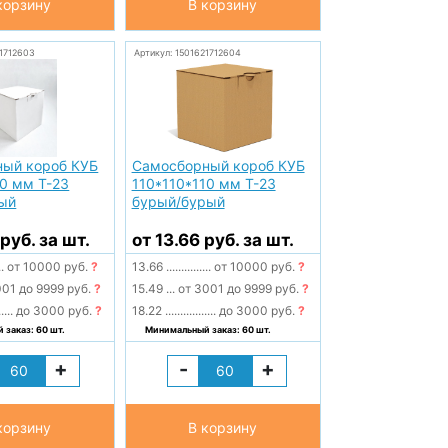
корзину
В корзину
21712603
Артикул: 1501621712604
ый короб КУБ
Самосборный короб КУБ
10 мм Т-23
110*110*110 мм Т-23
ый
бурый/бурый
руб. за шт.
от 13.66 руб. за шт.
..
от 10000 руб.
?
13.66
...............
от 10000 руб.
?
01 до 9999 руб.
?
15.49
...
от 3001 до 9999 руб.
?
.....
до 3000 руб.
?
18.22
.................
до 3000 руб.
?
заказ: 60 шт.
Минимальный заказ: 60 шт.
+
-
+
корзину
В корзину