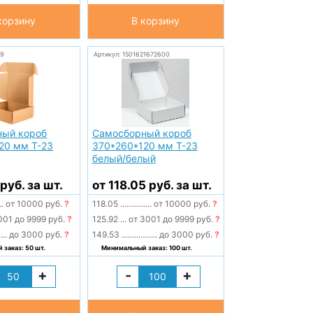
корзину
В корзину
99
Артикул: 1501621672600
ный короб
Самосборный короб
20 мм Т-23
370*260*120 мм Т-23
белый/белый
руб. за шт.
от 118.05 руб. за шт.
..
от 10000 руб.
?
118.05
...............
от 10000 руб.
?
001 до 9999 руб.
?
125.92
...
от 3001 до 9999 руб.
?
....
до 3000 руб.
?
149.53
.................
до 3000 руб.
?
заказ: 50 шт.
Минимальный заказ: 100 шт.
+
-
+