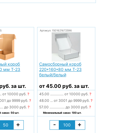
5
Артикул: 1501621672596
ный короб
Самосборный короб
0 мм Т-23
220*160*80 мм Т-23
белый/белый
руб. за шт.
от 45.00 руб. за шт.
..
от 10000 руб.
?
45.00
...............
от 10000 руб.
?
001 до 9999 руб.
?
48.00
...
от 3001 до 9999 руб.
?
....
до 3000 руб.
?
57.00
.................
до 3000 руб.
?
заказ: 50 шт.
Минимальный заказ: 100 шт.
+
-
+