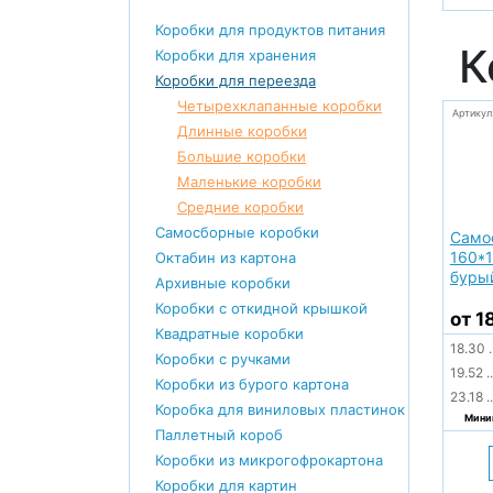
Коробки для продуктов питания
К
Коробки для хранения
Коробки для переезда
Четырехклапанные коробки
Артикул
Длинные коробки
Большие коробки
Маленькие коробки
Средние коробки
Самосборные коробки
Само
160*1
Октабин из картона
буры
Архивные коробки
Коробки с откидной крышкой
от 1
Квадратные коробки
18.30
.
Коробки с ручками
19.52
..
Коробки из бурого картона
23.18
..
Коробка для виниловых пластинок
Миним
Паллетный короб
Коробки из микрогофрокартона
Коробки для картин