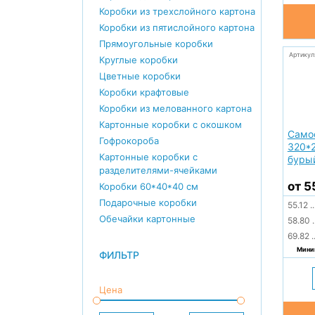
Коробки из трехслойного картона
Коробки из пятислойного картона
Прямоугольные коробки
Артикул
Круглые коробки
Цветные коробки
Коробки крафтовые
Коробки из мелованного картона
Картонные коробки с окошком
Само
Гофрокороба
320*
Картонные коробки с
буры
разделителями-ячейками
от 5
Коробки 60*40*40 см
Подарочные коробки
55.12
..
Обечайки картонные
58.80
.
69.82
.
Миним
ФИЛЬТР
Цена