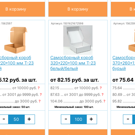
В корзину
В корзину
В 
: 1562597
Артикул: 1501621672598
Артикул: 15625
сборный короб
Самосборный короб
Самосбор
220*100 мм Т-23
320*220*100 мм Т-23
370*260*1
й
белый/белый
бурый
5.12 руб. за шт.
от 82.15 руб. за шт.
от 75.64 
.............
от 10000 руб.
?
82.15
...............
от 10000 руб.
?
75.64
.............
..
от 3001 до 9999 руб.
?
87.63
...
от 3001 до 9999 руб.
?
80.69
...
от 3
................
до 3000 руб.
?
104.06
.................
до 3000 руб.
?
95.82
.............
альный заказ: 50 шт.
Минимальный заказ: 100 шт.
Минимальный 
-
+
-
+
-