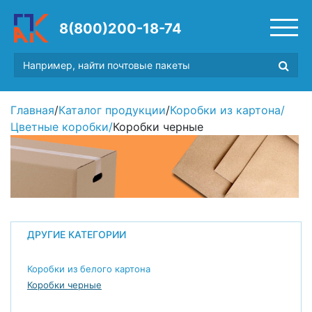
8(800)200-18-74
Главная
/
Каталог продукции
/
Коробки из картона
/
Цветные коробки
/
Коробки черные
ДРУГИЕ КАТЕГОРИИ
Коробки из белого картона
Коробки черные