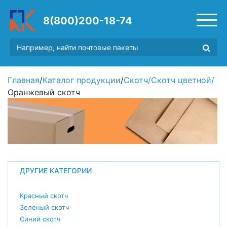
8(800)200-18-74
Главная
/
Каталог продукции
/
Скотч
/
Скотч цветной
/
Оранжевый скотч
ДРУГИЕ КАТЕГОРИИ
Красный скотч
Зеленый скотч
Синий скотч