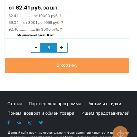
от 62.41 руб. за шт.
62.41
...............
от 10000 руб.
?
69.34
...
от 3001 до 9999 руб.
?
92.46
.................
до 3000 руб.
?
Минимальный заказ: 6 шт.
-
+
В корзину
Статьи
Партнерская программа
Акции и скидки
Прием, возврат и обмен товара
Ищем представителей
Данный сайт носит исключительно информационный характер, и не при каких